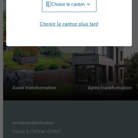
Choisir le canton
Jura
Luzern
Aargau
Choisir le canton plus tard
Neuchâtel
Appenzell Innerrhoden
Nidwalden
Appenzell Ausserrhoden
Obwalden
Berne
St. Gallen
Basel-Landschaft
Schaffhausen
Basel-Stadt
Avant transformation
Après transformation
Solothurn
Fribourg
Schwyz
Genève
Thurgau
Architecte/planificateur
Glarus
Oikos & Partner GmbH
Ticino
Graubünden