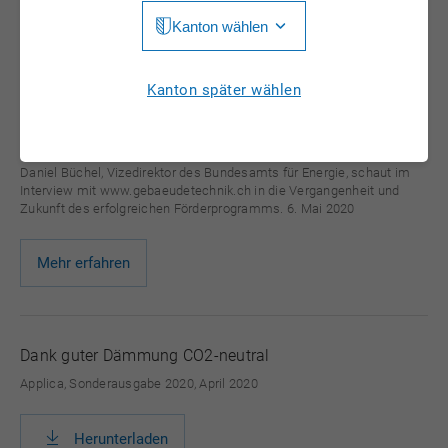
Kanton wählen
Herunterladen
Jura
Luzern
Aargau
Kanton später wählen
Neuchâtel
«Wir können es uns nicht leisten, abzuwarten und nichts
Appenzell Innerrhoden
zu machen»
Nidwalden
Appenzell Ausserrhoden
Daniel Büchel, Vizedirektor des Bundesamts für Energie, schaut im
Obwalden
Interview mit www.gebaeudetechnik.ch in die Vergangenheit und
Zukunft des erfolgreichen Förderprogramms. 6. Mai 2020
Bern
St. Gallen
Basel-Landschaft
Mehr erfahren
Schaffhausen
Basel-Stadt
Solothurn
Freiburg
Schwyz
Dank guter Dämmung CO2-neutral
Genève
Applica, Sonderausgabe 2020, April 2020
Thurgau
Glarus
Ticino
Herunterladen