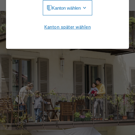
Kanton wählen
Jura
Luzern
Aargau
Kanton später wählen
Neuchâtel
Appenzell Innerrhoden
Nidwalden
Appenzell Ausserrhoden
Obwalden
Bern
St. Gallen
Basel-Landschaft
Schaffhausen
Basel-Stadt
Solothurn
Freiburg
Schwyz
Genève
Thurgau
Glarus
Ticino